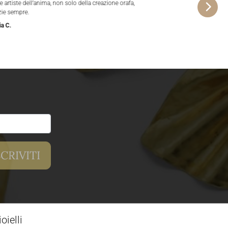
e artiste dell’anima, non solo della creazione orafa,
zie sempre.
ia C.
ielli