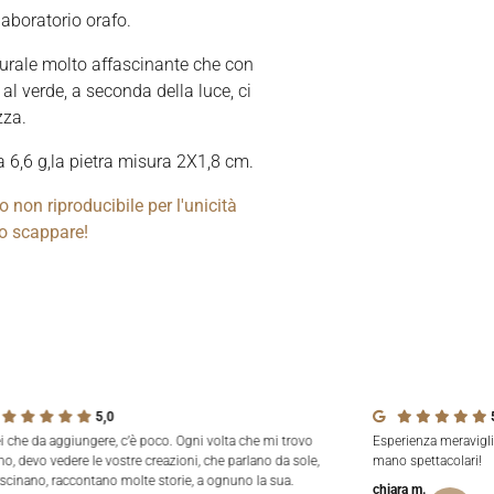
laboratorio orafo.
turale molto affascinante che con
 al verde, a seconda della luce, ci
zza.
a 6,6 g,la pietra misura 2X1,8 cm.
 non riproducibile per l'unicità
lo scappare!
5,0
ei che da aggiungere, c’è poco. Ogni volta che mi trovo
Esperienza meravigli
no, devo vedere le vostre creazioni, che parlano da sole,
mano spettacolari!
ascinano, raccontano molte storie, a ognuno la sua.
chiara m.