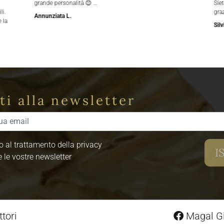
grande personalità 😊 …
Siet
li.
gra
Annunziata L.
 la
Silv
iti alla newsletter
 al trattamento della privacy
e le vostre newsletter
tori
Magal Gio