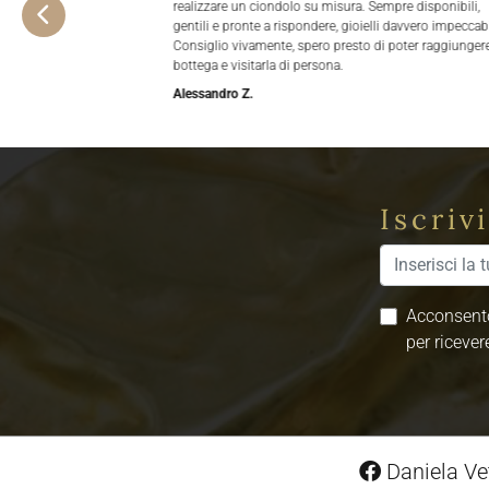
realizzare un ciondolo su misura. Sempre disponibili,
gentili e pronte a rispondere, gioielli davvero impeccabi
Consiglio vivamente, spero presto di poter raggiungere
bottega e visitarla di persona.
Alessandro Z.
Iscriv
Acconsento
per ricever
Daniela Vet