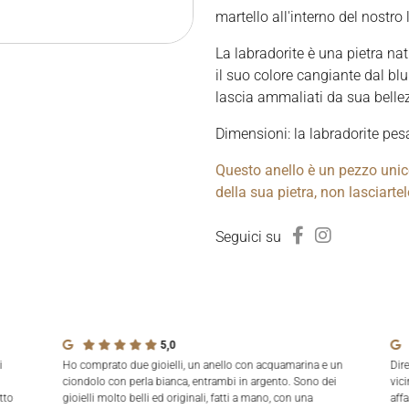
martello all'interno del nostro 
La labradorite è una pietra na
il suo colore cangiante dal blu
lascia ammaliati da sua belle
Dimensioni: la labradorite pes
Questo anello è un pezzo unico
della sua pietra, non lasciarte
Seguici su
5,0
i
Ho comprato due gioielli, un anello con acquamarina e un
Dir
ciondolo con perla bianca, entrambi in argento. Sono dei
vici
tto
gioielli molto belli ed originali, fatti a mano, con una
aff