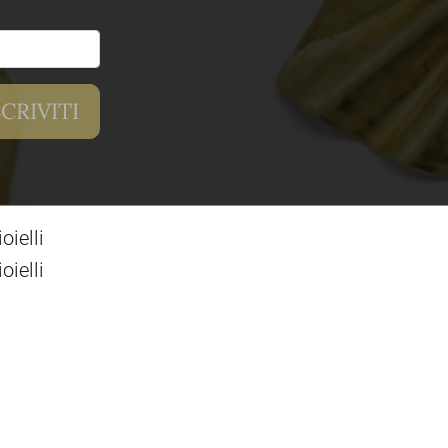
ielli
ielli