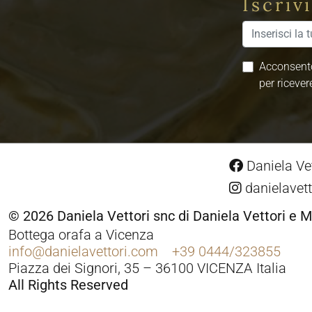
Iscriv
Acconsento
per ricever
Daniela Vet
danielavett
© 2026 Daniela Vettori snc di Daniela Vettori e M
Bottega orafa a Vicenza
info@danielavettori.com
+39 0444/323855
Piazza dei Signori, 35 – 36100 VICENZA Italia
All Rights Reserved