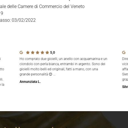
nale delle Camere di Commercio del Veneto
19
casso: 03/02/2022
5,0
i
Ho comprato due gioielli, un anello con acquamarina e un
Dir
ciondolo con perla bianca, entrambi in argento. Sono dei
vici
tto
gioielli molto belli ed originali, fatti a mano, con una
aff
grande personalità 😊 …
Siet
li.
gra
Annunziata L.
 la
Silv