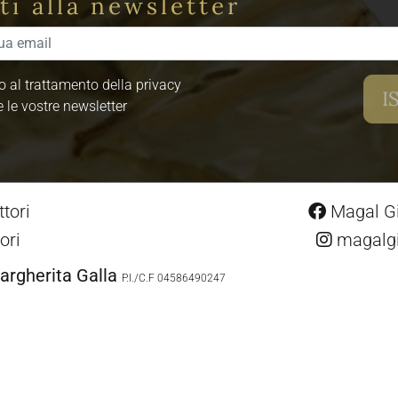
iti alla newsletter
 al trattamento della privacy
e le vostre newsletter
tori
Magal Gio
ori
magalgio
argherita Galla
P.I./C.F 04586490247