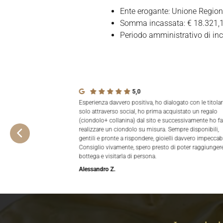
Ente erogante: Unione Regio
Somma incassata: € 18.321,
Periodo amministrativo di in
5,0
Esperienza davvero positiva, ho dialogato con le titolar
solo attraverso social, ho prima acquistato un regalo
(ciondolo+ collanina) dal sito e successivamente ho fa
realizzare un ciondolo su misura. Sempre disponibili,
gentili e pronte a rispondere, gioielli davvero impeccabi
Consiglio vivamente, spero presto di poter raggiungere
bottega e visitarla di persona.
Alessandro Z.