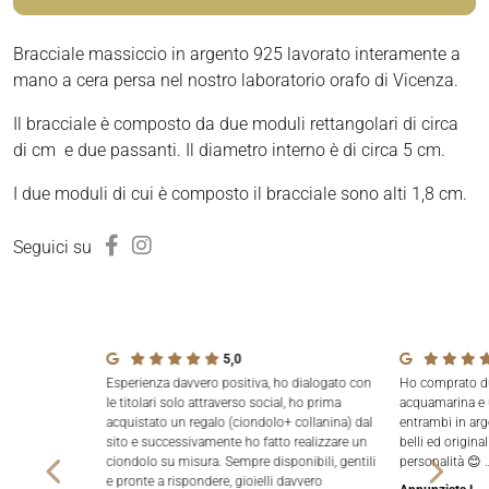
Bracciale massiccio in argento 925 lavorato interamente a
mano a cera persa nel nostro laboratorio orafo di Vicenza.
Il bracciale è composto da due moduli rettangolari di circa
di cm e due passanti. Il diametro interno è di circa 5 cm.
I due moduli di cui è composto il bracciale sono alti 1,8 cm.
Seguici su
5,0
Esperienza davvero positiva, ho dialogato con
Ho comprato due
le titolari solo attraverso social, ho prima
acquamarina e 
acquistato un regalo (ciondolo+ collanina) dal
entrambi in arg
sito e successivamente ho fatto realizzare un
belli ed origina
ciondolo su misura. Sempre disponibili, gentili
personalità 😊 
e pronte a rispondere, gioielli davvero