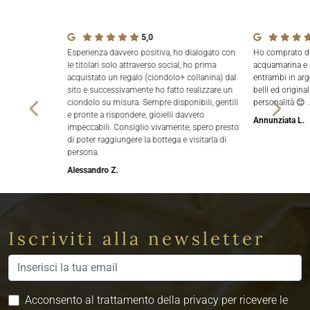
5,0
Esperienza davvero positiva, ho dialogato con
Ho comprato due
le titolari solo attraverso social, ho prima
acquamarina e 
acquistato un regalo (ciondolo+ collanina) dal
entrambi in arg
sito e successivamente ho fatto realizzare un
belli ed origina
ciondolo su misura. Sempre disponibili, gentili
personalità 😊 
e pronte a rispondere, gioielli davvero
Annunziata L.
impeccabili. Consiglio vivamente, spero presto
di poter raggiungere la bottega e visitarla di
persona.
Alessandro Z.
Iscriviti alla newsletter
Acconsento al trattamento della privacy per ricevere le