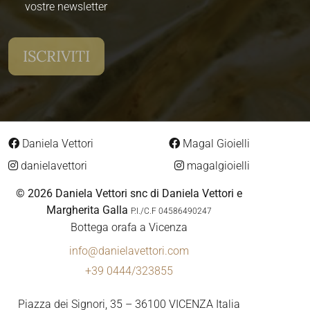
vostre newsletter
Daniela Vettori
Magal Gioielli
danielavettori
magalgioielli
© 2026 Daniela Vettori snc di Daniela Vettori e
Margherita Galla
P.I./C.F 04586490247
Bottega orafa a Vicenza
info@danielavettori.com
+39 0444/323855
Piazza dei Signori, 35 – 36100 VICENZA Italia