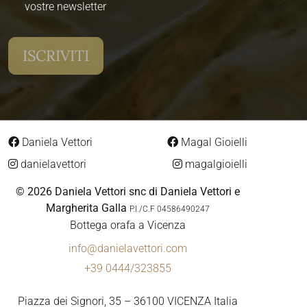
vostre newsletter
Daniela Vettori
Magal Gioielli
danielavettori
magalgioielli
© 2026 Daniela Vettori snc di Daniela Vettori e
Margherita Galla
P.I./C.F 04586490247
Bottega orafa a Vicenza
info@danielavettori.com
+39 0444/323855
Piazza dei Signori, 35 – 36100 VICENZA Italia