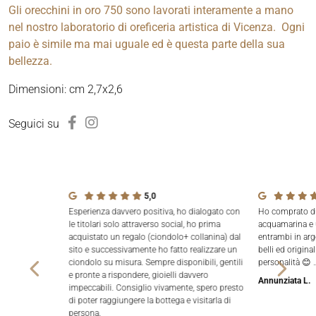
Gli orecchini in oro 750 sono lavorati interamente a mano
nel nostro laboratorio di oreficeria artistica di Vicenza. Ogni
paio è simile ma mai uguale ed è questa parte della sua
bellezza.
Dimensioni: cm 2,7x2,6
Seguici su
5,0
Esperienza davvero positiva, ho dialogato con
Ho comprato due
le titolari solo attraverso social, ho prima
acquamarina e 
acquistato un regalo (ciondolo+ collanina) dal
entrambi in arg
sito e successivamente ho fatto realizzare un
belli ed origina
ciondolo su misura. Sempre disponibili, gentili
personalità 😊 
e pronte a rispondere, gioielli davvero
Annunziata L.
impeccabili. Consiglio vivamente, spero presto
di poter raggiungere la bottega e visitarla di
persona.