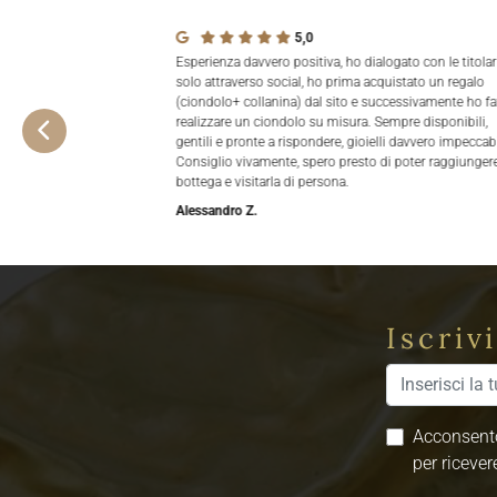
5,0
Esperienza davvero positiva, ho dialogato con le titolar
solo attraverso social, ho prima acquistato un regalo
(ciondolo+ collanina) dal sito e successivamente ho fa
realizzare un ciondolo su misura. Sempre disponibili,
gentili e pronte a rispondere, gioielli davvero impeccabi
Consiglio vivamente, spero presto di poter raggiungere
bottega e visitarla di persona.
Alessandro Z.
Iscriv
Acconsento
per ricever