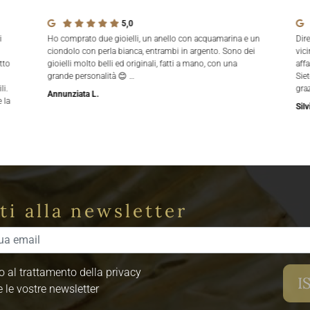
5,0
i
Ho comprato due gioielli, un anello con acquamarina e un
Dir
ciondolo con perla bianca, entrambi in argento. Sono dei
vici
tto
gioielli molto belli ed originali, fatti a mano, con una
aff
grande personalità 😊 …
Siet
li.
gra
Annunziata L.
 la
Silv
iti alla newsletter
 al trattamento della privacy
e le vostre newsletter