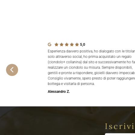
5,0
Esperienza davvero positiva, ho dialogato con le titolar
solo attraverso social, ho prima acquistato un regalo
(ciondolo+ collanina) dal sito e successivamente ho fa
realizzare un ciondolo su misura. Sempre disponibili,
gentili e pronte a rispondere, gioielli davvero impeccabi
Consiglio vivamente, spero presto di poter raggiungere
bottega e visitarla di persona.
Alessandro Z.
Iscriv