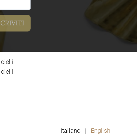
ielli
ielli
Italiano
English