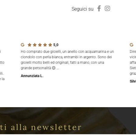
Seguici su
5,0
i
Ho comprato due gioielli, un anello con acquamarina e un
Dir
ciondolo con perla bianca, entrambi in argento. Sono dei
vici
tto
gioielli molto belli ed originali, fatti a mano, con una
aff
grande personalità 😊 …
Siet
li.
gra
Annunziata L.
 la
Silv
iti alla newsletter