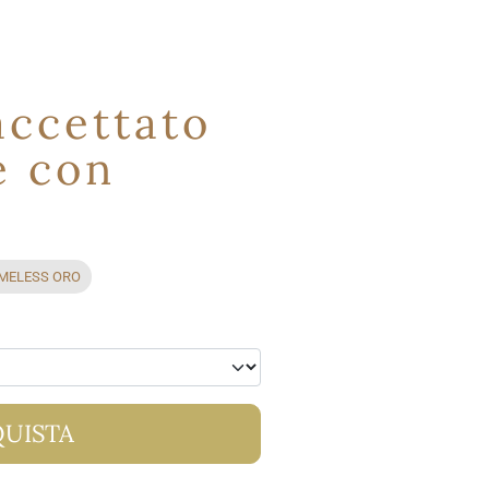
accettato
e con
MELESS ORO
UISTA