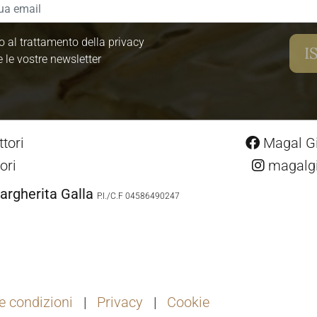
 al trattamento della privacy
e le vostre newsletter
tori
Magal Gio
ori
magalgio
argherita Galla
P.I./C.F 04586490247
e condizioni
Privacy
Cookie