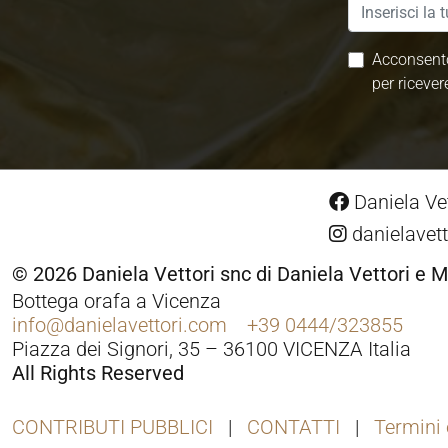
Acconsento
per ricever
Daniela Vet
danielavett
© 2026 Daniela Vettori snc di Daniela Vettori e M
Bottega orafa a Vicenza
info@danielavettori.com
+39 0444/323855
Piazza dei Signori, 35 – 36100 VICENZA Italia
All Rights Reserved
CONTRIBUTI PUBBLICI
CONTATTI
Termini 