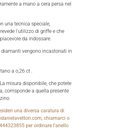
teramente a mano a cera persa nel
n una tecnica speciale,
evede l'utilizzo di griffe e che
 piacevole da indossare.
 i diamanti vengono incastonati in
ano a o,26 ct .
La misura disponibile, che potete
a, corrisponde a quella presente
zino.
esideri una diversa caratura di
@danielavettori.com, chiamarci o
444323855 per ordinare l’anello