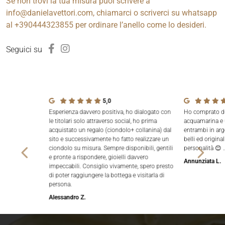
Se non trovi la tua misura puoi scrivere a
info@danielavettori.com, chiamarci o scriverci su whatsapp
al +390444323855 per ordinare l’anello come lo desideri.
Seguici su
5,0
Esperienza davvero positiva, ho dialogato con
Ho comprato due
le titolari solo attraverso social, ho prima
acquamarina e 
acquistato un regalo (ciondolo+ collanina) dal
entrambi in arg
sito e successivamente ho fatto realizzare un
belli ed origina
ciondolo su misura. Sempre disponibili, gentili
personalità 😊 
e pronte a rispondere, gioielli davvero
Annunziata L.
impeccabili. Consiglio vivamente, spero presto
di poter raggiungere la bottega e visitarla di
persona.
Alessandro Z.