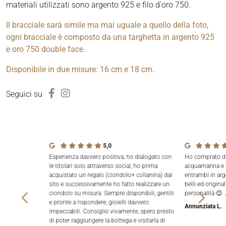
materiali utilizzati sono argento 925 e filo d'oro 750.
Il bracciale sarà simile ma mai uguale a quello della foto,
ogni bracciale è composto da una targhetta in argento 925
e oro 750 double face.
Disponibile in due misure: 16 cm e 18 cm.
Seguici su
5,0
Esperienza davvero positiva, ho dialogato con
Ho comprato due
le titolari solo attraverso social, ho prima
acquamarina e 
acquistato un regalo (ciondolo+ collanina) dal
entrambi in arg
sito e successivamente ho fatto realizzare un
belli ed origina
ciondolo su misura. Sempre disponibili, gentili
personalità 😊 
e pronte a rispondere, gioielli davvero
Annunziata L.
impeccabili. Consiglio vivamente, spero presto
di poter raggiungere la bottega e visitarla di