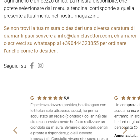
Ogni anello è un pezzo unico. La misura disponibile, che
potete selezionare dal menù a tendina, corrisponde a quella
presente attualmente nel nostro magazzino.
Se non trovi la tua misura o desideri una diversa caratura di
diamanti puoi scrivere a info@danielavettori.com, chiamarci
o scriverci su whatsapp al +390444323855 per ordinare
l’anello come lo desideri.
Seguici su
5,0
Esperienza davvero positiva, ho dialogato con
Ho comprato due
le titolari solo attraverso social, ho prima
acquamarina e 
acquistato un regalo (ciondolo+ collanina) dal
entrambi in arg
sito e successivamente ho fatto realizzare un
belli ed origina
ciondolo su misura. Sempre disponibili, gentili
personalità 😊 
e pronte a rispondere, gioielli davvero
Annunziata L.
impeccabili. Consiglio vivamente, spero presto