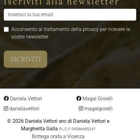
Iscriviti alla newsletter
Acconsento al trattamento della privacy per ricevere le
vostre newsletter
Daniela Vettori
Magal Gioielli
danielavettori
magalgioielli
© 2026 Daniela Vettori snc di Daniela Vettori e
Margherita Galla
P.I./C.F 04586490247
Bottega orafa a Vicenza