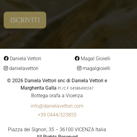
Daniela Vettori
Magal Gioielli
danielavettori
magalgioielli
© 2026 Daniela Vettori snc di Daniela Vettori e
Margherita Galla
P.I./C.F 04586490247
Bottega orafa a Vicenza
info@danielavettori.com
+39 0444/323855
Piazza dei Signori, 35 – 36100 VICENZA Italia
All Rights Reserved