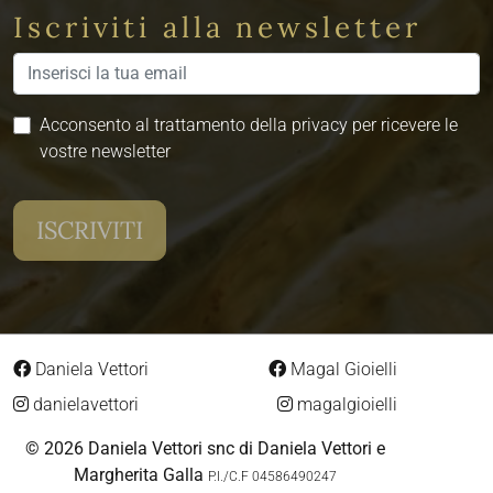
Iscriviti alla newsletter
Acconsento al trattamento della privacy per ricevere le
vostre newsletter
Daniela Vettori
Magal Gioielli
danielavettori
magalgioielli
© 2026 Daniela Vettori snc di Daniela Vettori e
Margherita Galla
P.I./C.F 04586490247