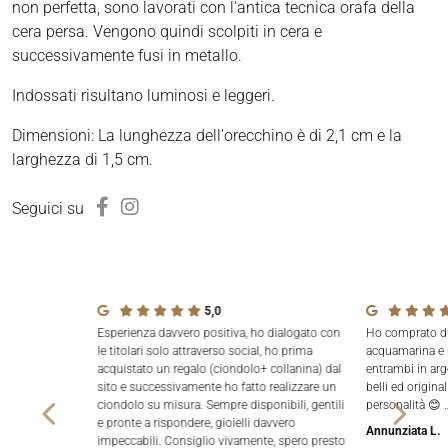
non perfetta, sono lavorati con l'antica tecnica orafa della
cera persa. Vengono quindi scolpiti in cera e
successivamente fusi in metallo.
Indossati risultano luminosi e leggeri.
Dimensioni: La lunghezza dell'orecchino è di 2,1 cm e la
larghezza di 1,5 cm.
Seguici su
5,0
Esperienza davvero positiva, ho dialogato con
Ho comprato due
le titolari solo attraverso social, ho prima
acquamarina e 
acquistato un regalo (ciondolo+ collanina) dal
entrambi in arg
sito e successivamente ho fatto realizzare un
belli ed origina
ciondolo su misura. Sempre disponibili, gentili
personalità 😊 
e pronte a rispondere, gioielli davvero
Annunziata L.
impeccabili. Consiglio vivamente, spero presto