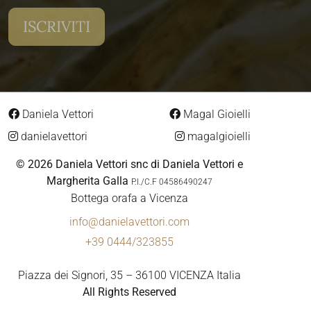
Daniela Vettori
Magal Gioielli
danielavettori
magalgioielli
© 2026 Daniela Vettori snc di Daniela Vettori e
Margherita Galla
P.I./C.F 04586490247
Bottega orafa a Vicenza
info@danielavettori.com
+39 0444/323855
Piazza dei Signori, 35 – 36100 VICENZA Italia
All Rights Reserved