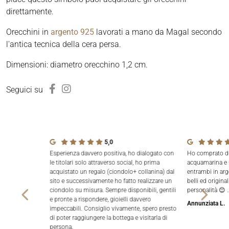
direttamente.
Orecchini in
argento 925
lavorati a mano da Magal secondo
l'antica tecnica della cera persa.
Dimensioni: diametro orecchino 1,2 cm.
Seguici su
5,0
Esperienza davvero positiva, ho dialogato con
Ho comprato due
le titolari solo attraverso social, ho prima
acquamarina e 
acquistato un regalo (ciondolo+ collanina) dal
entrambi in arg
sito e successivamente ho fatto realizzare un
belli ed origina
ciondolo su misura. Sempre disponibili, gentili
personalità 😊 
e pronte a rispondere, gioielli davvero
Annunziata L.
impeccabili. Consiglio vivamente, spero presto
di poter raggiungere la bottega e visitarla di
persona.