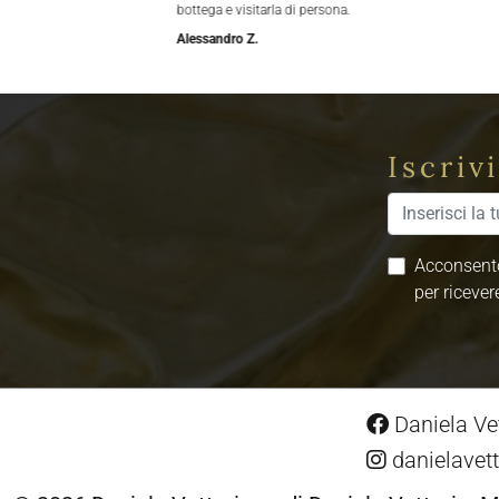
bottega e visitarla di persona.
Alessandro Z.
Iscriv
Acconsento
per ricever
Daniela Vet
danielavett