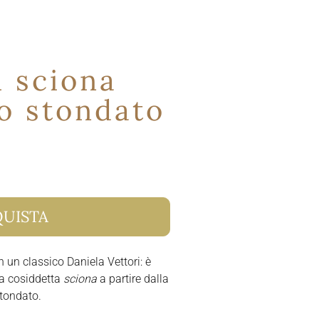
i sciona
o stondato
UISTA
 un classico Daniela Vettori: è
lla cosiddetta
sciona
a partire dalla
stondato.