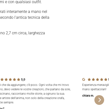
rni e con qualsiasi outfit.
rati interamente a mano nel
secondo l'antica tecnica della
no 2,7 cm circa, larghezza
5,0
ei che da aggiungere, c’è poco. Ogni volta che mi trovo
Esperienza meravigli
no, devo vedere le vostre creazioni, che parlano da sole,
mano spettacolari!
ascinano, raccontano molte storie, a ognuno la sua.
chiara m.
e artiste dell’anima, non solo della creazione orafa,
zie sempre.
ia C.