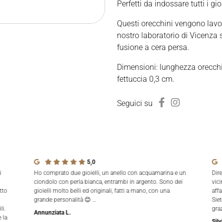
Perfetti da indossare tutti i gio
Questi orecchini vengono lavo
nostro laboratorio di Vicenza 
fusione a cera persa.
Dimensioni: lunghezza orecchi
fettuccia 0,3 cm.
Seguici su
5,0
i
Ho comprato due gioielli, un anello con acquamarina e un
Dir
ciondolo con perla bianca, entrambi in argento. Sono dei
vici
tto
gioielli molto belli ed originali, fatti a mano, con una
aff
grande personalità 😊 …
Siet
li.
gra
Annunziata L.
 la
Silv