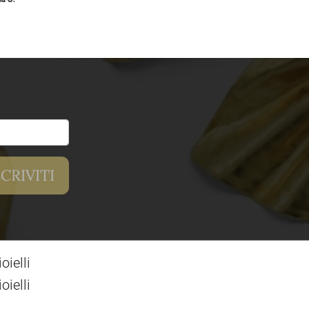
ielli
ielli