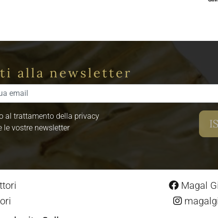
iti alla newsletter
 al trattamento della privacy
e le vostre newsletter
tori
Magal Gio
ori
magalgio