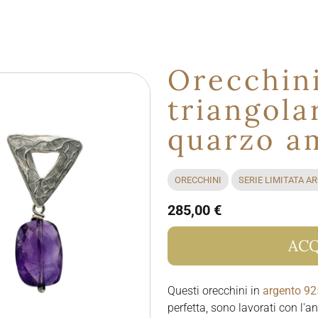
Orecchin
triangola
quarzo a
ORECCHINI
SERIE LIMITATA A
285,00 €
ACQ
Questi orecchini in
argento 92
perfetta, sono lavorati con l'a