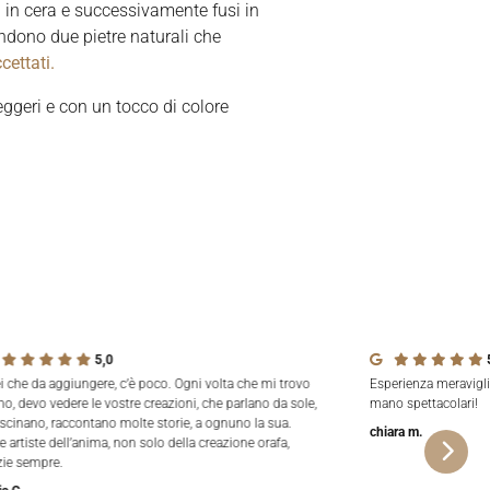
 in cera e successivamente fusi in
endono due pietre naturali che
cettati.
eggeri e con un tocco di colore
5,0
ei che da aggiungere, c’è poco. Ogni volta che mi trovo
Esperienza meravigli
no, devo vedere le vostre creazioni, che parlano da sole,
mano spettacolari!
ascinano, raccontano molte storie, a ognuno la sua.
chiara m.
e artiste dell’anima, non solo della creazione orafa,
zie sempre.