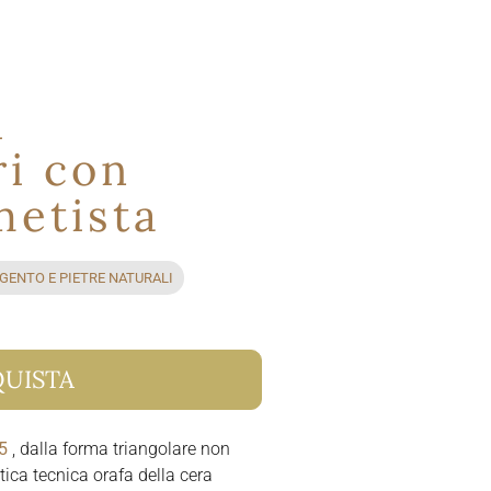
i
ri con
metista
RGENTO E PIETRE NATURALI
UISTA
5
, dalla forma triangolare non
ntica tecnica orafa della cera