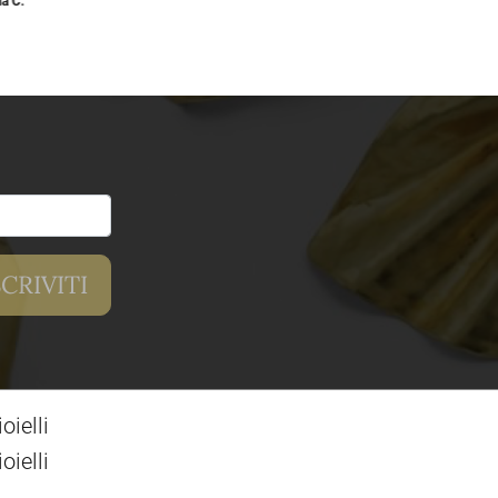
ia C.
ielli
ielli