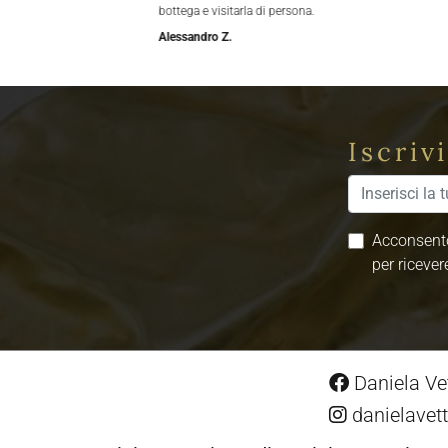
bottega e visitarla di persona.
Alessandro Z.
Iscriv
Acconsento
per ricever
Daniela Vet
danielavett