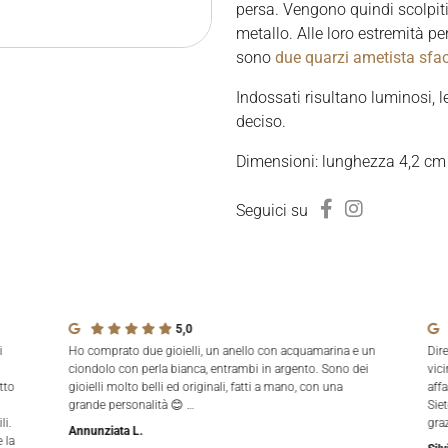
persa. Vengono quindi scolpiti
metallo. Alle loro estremità p
sono
due quarzi ametista sfac
Indossati risultano luminosi, l
deciso.
Dimensioni: lunghezza 4,2 cm
Seguici su
5,0
i
Ho comprato due gioielli, un anello con acquamarina e un
Dir
ciondolo con perla bianca, entrambi in argento. Sono dei
vici
tto
gioielli molto belli ed originali, fatti a mano, con una
aff
grande personalità 😊 …
Siet
li.
gra
Annunziata L.
 la