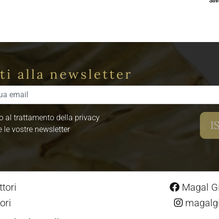
Silv
iti alla newsletter
 al trattamento della privacy
e le vostre newsletter
tori
Magal Gio
ori
magalgio