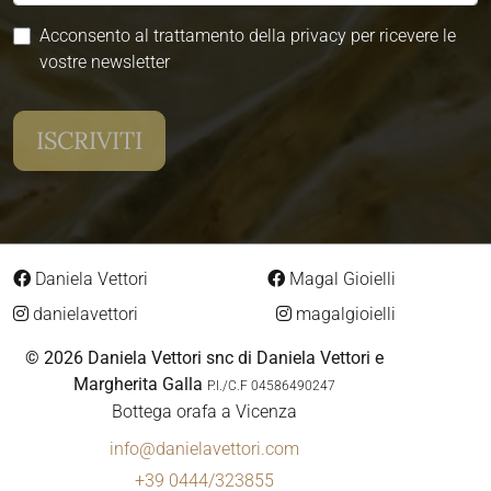
Acconsento al trattamento della privacy per ricevere le
vostre newsletter
Daniela Vettori
Magal Gioielli
danielavettori
magalgioielli
© 2026 Daniela Vettori snc di Daniela Vettori e
Margherita Galla
P.I./C.F 04586490247
Bottega orafa a Vicenza
info@danielavettori.com
+39 0444/323855