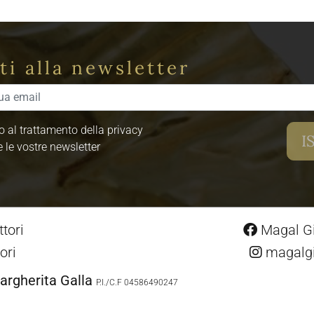
iti alla newsletter
 al trattamento della privacy
e le vostre newsletter
tori
Magal Gio
ori
magalgio
argherita Galla
P.I./C.F 04586490247