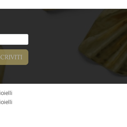
ielli
ielli