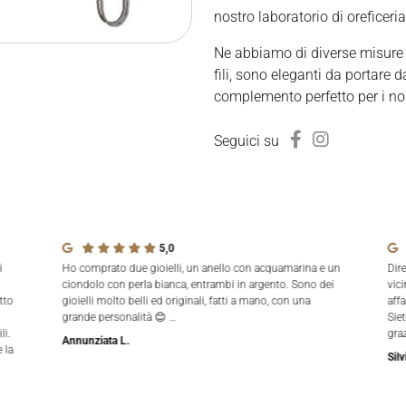
nostro laboratorio di oreficeria
Ne abbiamo di diverse misure e
fili, sono eleganti da portare 
complemento perfetto per i nos
Seguici su
5,0
i
Ho comprato due gioielli, un anello con acquamarina e un
Dir
ciondolo con perla bianca, entrambi in argento. Sono dei
vici
tto
gioielli molto belli ed originali, fatti a mano, con una
aff
grande personalità 😊 …
Siet
li.
gra
Annunziata L.
 la
Silv