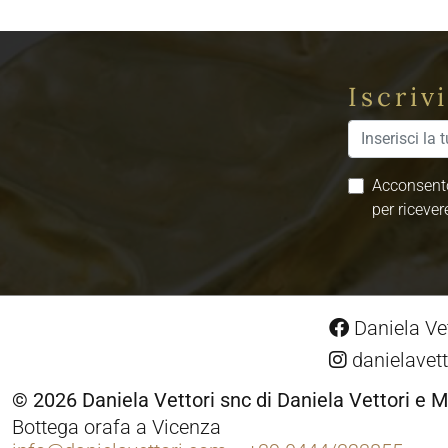
Iscriv
Acconsento
per ricever
Daniela Vet
danielavett
© 2026 Daniela Vettori snc di Daniela Vettori e M
Bottega orafa a Vicenza