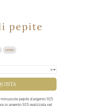
i pepite
UOMO
UISTA
 minuscole pepite d'argento 925
a in argento 925 realizzata nel