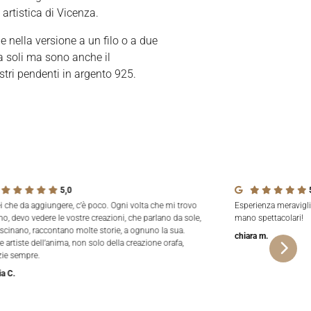
 artistica di Vicenza.
 nella versione a un filo o a due
da soli ma sono anche il
tri pendenti in argento 925.
5,0
ei che da aggiungere, c’è poco. Ogni volta che mi trovo
Esperienza meravigli
no, devo vedere le vostre creazioni, che parlano da sole,
mano spettacolari!
ascinano, raccontano molte storie, a ognuno la sua.
chiara m.
e artiste dell’anima, non solo della creazione orafa,
zie sempre.
ia C.