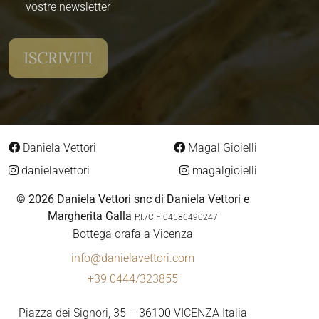
vostre newsletter
Daniela Vettori
Magal Gioielli
danielavettori
magalgioielli
© 2026 Daniela Vettori snc di Daniela Vettori e
Margherita Galla
P.I./C.F 04586490247
Bottega orafa a Vicenza
info@danielavettori.com
+39 0444/323855
Piazza dei Signori, 35 – 36100 VICENZA Italia